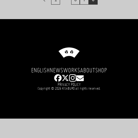
ジ
ナ
ビ
ゲ
ー
シ
ョ
ン
ENGLISH
NEWS
WORKS
ABOUT
SHOP
PRIVACY POLICY
Copyright © 2026 KISABURO all rights reserved.