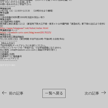
キサブローがゲスト出演します。
お問い合わせの上ご参加下さい。
ーーーーーーー
▼開催日時
2月25日（土）11:00から15:30 （10時3
0分より開場）
▼参加費
無料
※染め体験の材料費 3000円 別途お支払い有り
▼集合場所
深川稲荷神社 社務所
東京都江東区清澄2-12-12 （都営地下鉄大江戸線・東京メトロ半蔵門線「清澄白河」
駅下車A1出口より徒歩2
分）
http://www.fukagawa7.net/
hotei/index.html
▼講義詳細ページ
https://freedom-univ.com/
blog/event20170225/
▼問合せ先
東京都染色工業協同組合
TEL:03-3208-1521（受付時間:平日午前
10時~午後6時 土日祝 休み)
ーーーーーーーー
【申込み方法 】
下記4点宛先メールアドレスにお送りください。
※FBイベントページの「参加する」では参加資格になり
ません
Mail宛先: info@freedom-univ.com ( 自由大学受付 宛て )
①お名前
②店舗名(任意)
③連絡がつく電話番号
④Eメールアドレス
ーーーーーーーー
カテゴリー:
NEWS
一覧へ戻る
前の記事
次の記事