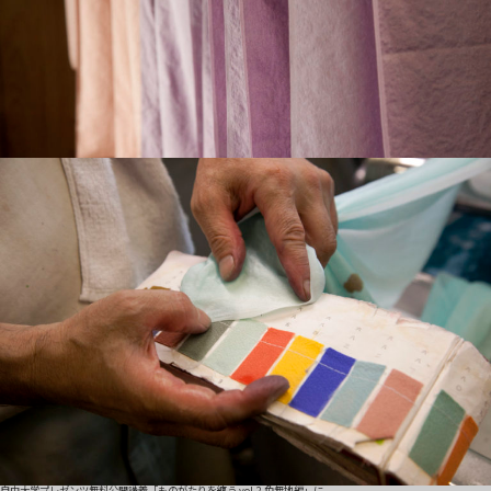
自由大学プレゼンツ無料公開講義「ものがたりを纏う vol.2 色無地編」に、