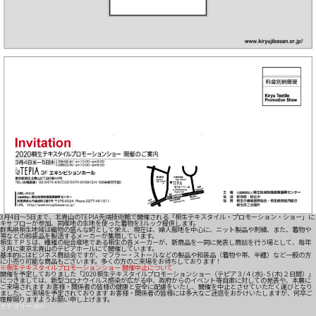
3月4日～5日まで、北青山のTEPIA先端技術館で開催される「桐生テキスタイル・プロモーション・ショー」に
キサブローが参加、同産地の生地を使った着物を3ルック提供します。
群馬県桐生地域は織物の盛んな町として栄え、現在は、婦人服地を中心に、ニット製品や刺繍、また、着物や
帯などの和装品を製造するメーカーが集積しています。
桐生ＴＰＳは、繊維の総合産地である桐生の各メーカーが、新商品を一同に発表し商談を行う場として、毎年
３月に東京北青山のテピアホールにて開催しています。
基本的にはビジネス商談会ですが、マフラー・ストールなどの製品や和装品（着物や帯、半纏）など一般の方
に小売り可能な商品もございます。多くの方のご来場をお待ちしております！
※桐生テキスタイルプロモーションショー 開催中止について
開催を予定しておりました「2020桐生テキスタイルプロモーションショー（テピア３/４(水)-５(木)２日間）」
につきましては、新型コロナウイルス感染が広がる中、政府からのイベント等自粛に対しての発表や、本展に
ご来場されます お客様・関係者の皆様の健康と安全に配慮をいたし、開催を中止とさせていただく運びとなり
ました。ご来場を予定されております お客様・関係者の皆様には多大なご迷惑をおかけいたしますが、何卒ご
理解賜りますようお願い申し上げます。
カテゴリー:
NEWS