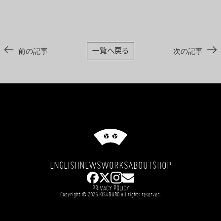
一覧へ戻る
前の記事
次の記事
ENGLISH
NEWS
WORKS
ABOUT
SHOP
PRIVACY POLICY
Copyright © 2026 KISABURO all rights reserved.