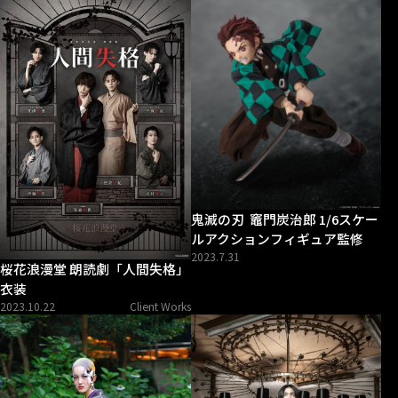
鬼滅の刃 竈門炭治郎 1/6スケー
ルアクションフィギュア監修
2023.7.31
桜花浪漫堂 朗読劇「人間失格」
衣装
2023.10.22
Client Works