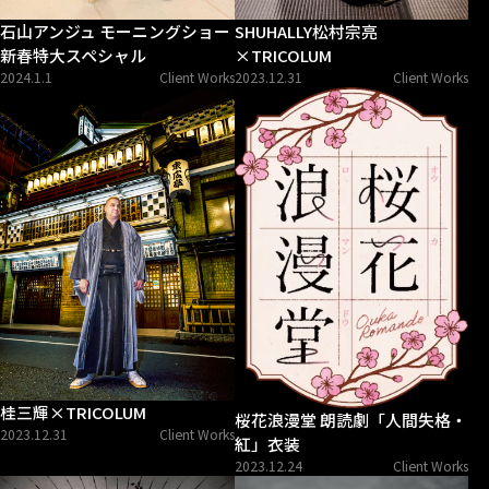
石山アンジュ モーニングショー
SHUHALLY松村宗亮
新春特大スペシャル
×TRICOLUM
2024.1.1
Client Works
2023.12.31
Client Works
桂三輝×TRICOLUM
桜花浪漫堂 朗読劇「人間失格・
2023.12.31
Client Works
紅」衣装
2023.12.24
Client Works