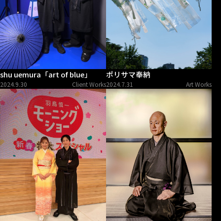
shu uemura「art of blue」
ポリサマ奉納
2024.9.30
Client Works
2024.7.31
Art Works