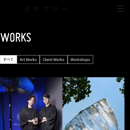
Skip
to
the
content
WORKS
すべて
Art Works
Client Works
Workshops