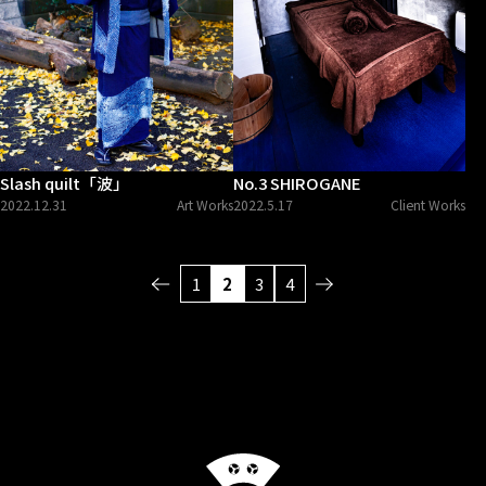
Slash quilt「波」
No.3 SHIROGANE
2022.12.31
Art Works
2022.5.17
Client Works
ペ
ー
1
2
3
4
ジ
ナ
ビ
ゲ
ー
シ
ョ
ン