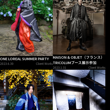
MAISON & OBJET（フランス）
ONE LOREAL SUMMER PARTY
TRICOLUMブース展示参加
2023.6.30
Client Works
2023.1.31
Client Works