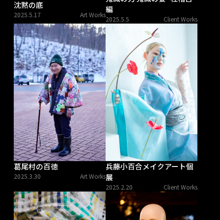
沈黙の底
編
2025.5.17
Art Works
2025.5.5
Client Works
葛尾村の百徳
兵藤小百合メイクアート個
2025.3.30
Art Works
展
2025.2.20
Client Works