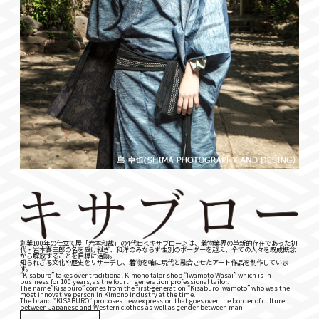
創業100年の仕立て屋「岩本和裁」の4代目＜キサブロー＞は、着物業界の革新的存在であった初
代・岩本喜三郎の名を受け継ぎ、和洋のみならず性別のボーダーを越え、全ての人々を既成概念
から解放することを目標に活動。
知られざる文化や歴史をリサーチし、着物を軸に現代と融合させたアート作品を制作していま
す。
“Kisaburo” takes over traditional Kimono talor shop “Iwamoto Wasai” which is in
business for 100 years, as the fourth generation professional tailor.
The name”Kisaburo” comes from the first-generation “Kisaburo Iwamoto” who was the
most innovative person in Kimono industry at the time.
The brand “KISABURO” proposes new expression that goes over the border of culture
between Japanese and Western clothes as well as gender between man