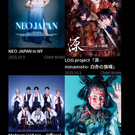
NEO JAPAN in NY
2025.10.5
Client Works
LOG project「源 -
minamoto- 白赤の旗幟」
2025.10.5
Client Works
Matsuri / U&pia – Official