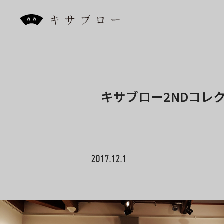
Skip
to
the
content
キサブロー2NDコレクシ
2017.12.1