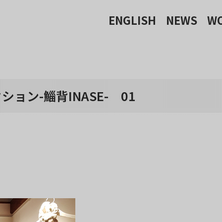
ENGLISH
NEWS
W
ョン-鯔背INASE- 01