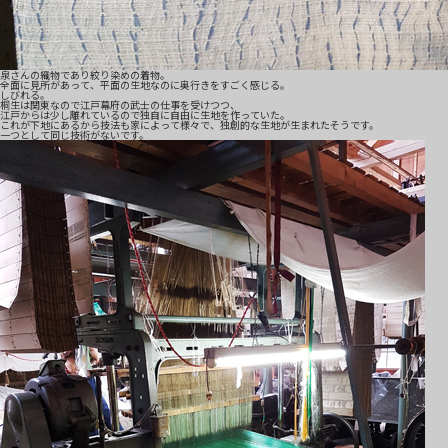
泉さんの織物であり絞り染めの着物。
全面に見所があって、平面の生地なのに奥行きをすごく感じる。
しびれる。
桐生は関東なので江戸幕府の武士の仕事を受けつつ、
江戸からは少し離れているので独自に自由に生地を作っていた。
これが下地にあるから技法も家によって様々で、独創的な生地が生まれたそうです。
一つとして同じ技術がないです。