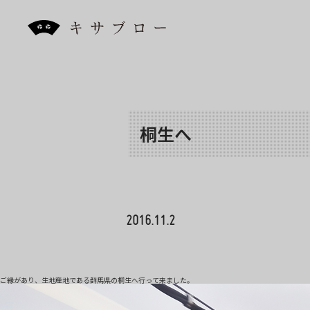
Skip
to
the
content
桐生へ
2016.11.2
ご縁があり、生地産地である群馬県の桐生へ行って来ました。